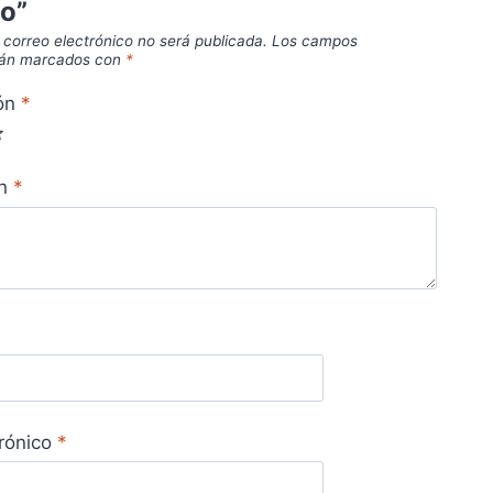
no”
 correo electrónico no será publicada.
Los campos
stán marcados con
*
ión
*
ón
*
trónico
*